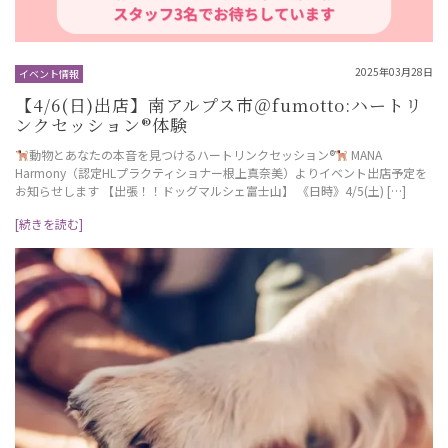
2025年03月28日
イベント情報
【4/6(日)出店】南アルプス市＠fumotto:ハートリ
ンクセッション®︎体験
️
動物とあなたの本音を見つけるハートリンクセッション
®️
MANA
Harmony（認定HLプラクティショナー根上真奈美）よりイベント出店予定を
お知らせします 【出張！！ドッグマルシェ富士山】 《日時》4/5(土) […]
[続きを読む]