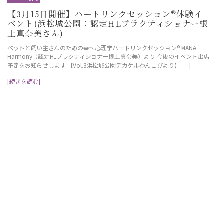
【3月15日開催】ハートリンクセッション®︎体験イ
ベント(浜松城公園：認定HLプラクティショナー根
上真奈美さん)
️ペットと飼い主さんのための幸せ心理学ハートリンクセッション®️ MANA
Harmony（認定HLプラクティショナー根上真奈美）より 今後のイベント出店
予定をお知らせします 【Vol.3浜松城公園デカケルわんこびより】 […]
[続きを読む]