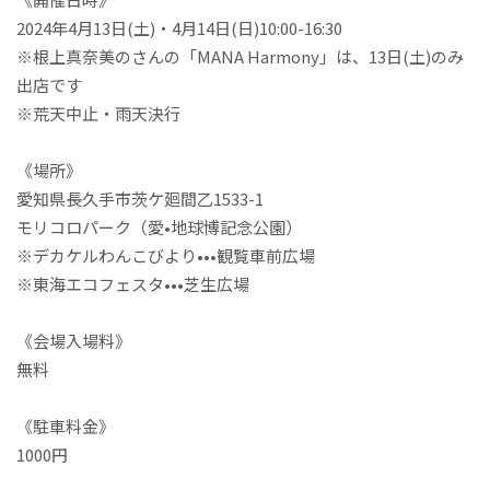
2024年4月13日(土)・4月14日(日)10:00-16:30
※根上真奈美のさんの「MANA Harmony」は、13日(土)のみ
出店です
※荒天中止・雨天決行
《場所》
愛知県長久手市茨ケ廻間乙1533-1
モリコロパーク（愛•地球博記念公園）
※デカケルわんこびより•••観覧車前広場
※東海エコフェスタ•••芝生広場
《会場入場料》
無料
《駐車料金》
1000円