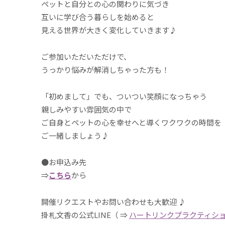
ペットと自分との心の関わりに気づき
互いに学び合う暮らしを始めると
見える世界が大きく変化していきます♪
ご参加いただいただけで、
うっかり悩みが解消しちゃった方も！
「初めまして」でも、ついつい笑顔になっちゃう
親しみやすい雰囲気の中で
ご自身とペットの心を幸せへと導くワクワクの時間を
ご一緒しましょう♪
●お申込み先
⇒
こちら
から
開催リクエストやお問い合わせも大歓迎 ♪
掛札文香の公式LINE（ ⇒
ハートリンクプラクティシ