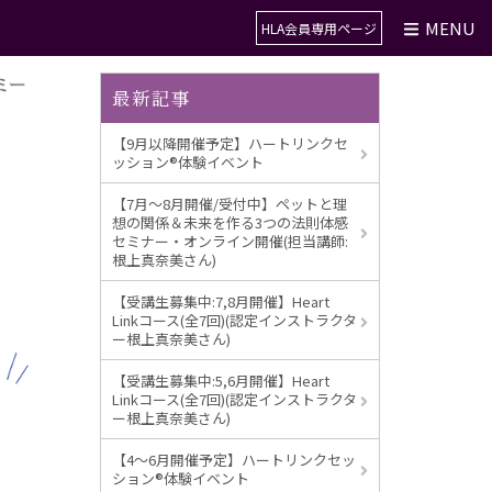
MENU
HLA会員専用ページ
検索
最新記事
【9月以降開催予定】ハートリンクセ
ッション®︎体験イベント
【7月～8月開催/受付中】ペットと理
想の関係＆未来を作る3つの法則体感
セミナー・オンライン開催(担当講師:
根上真奈美さん)
【受講生募集中:7,8月開催】Heart
Linkコース(全7回)(認定インストラクタ
ー根上真奈美さん)
【受講生募集中:5,6月開催】Heart
Linkコース(全7回)(認定インストラクタ
ー根上真奈美さん)
【4～6月開催予定】ハートリンクセッ
ション®︎体験イベント