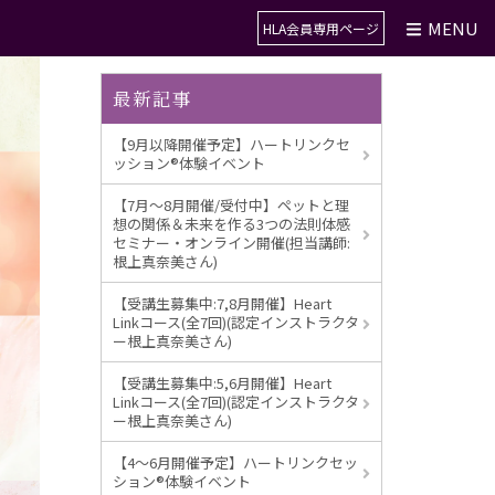
MENU
HLA会員専用ページ
検索
最新記事
【9月以降開催予定】ハートリンクセ
ッション®︎体験イベント
【7月～8月開催/受付中】ペットと理
想の関係＆未来を作る3つの法則体感
セミナー・オンライン開催(担当講師:
根上真奈美さん)
【受講生募集中:7,8月開催】Heart
Linkコース(全7回)(認定インストラクタ
ー根上真奈美さん)
【受講生募集中:5,6月開催】Heart
Linkコース(全7回)(認定インストラクタ
ー根上真奈美さん)
【4～6月開催予定】ハートリンクセッ
ション®︎体験イベント